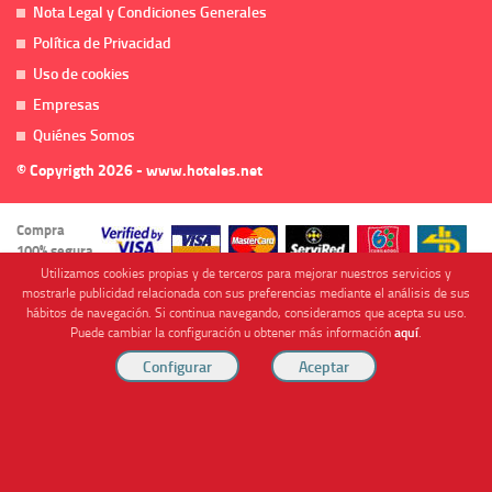
Nota Legal y Condiciones Generales
Política de Privacidad
Uso de cookies
Empresas
Quiénes Somos
© Copyrigth 2026 - www.hoteles.net
Compra
100% segura
Utilizamos cookies propias y de terceros para mejorar nuestros servicios y
mostrarle publicidad relacionada con sus preferencias mediante el análisis de sus
hábitos de navegación. Si continua navegando, consideramos que acepta su uso.
Puede cambiar la configuración u obtener más información
aquí
.
Cofinanciado por
Viajes Anticiclón, S.L. Agencia de Viajes Online - C.I. MU-107-2-25. C/ Mayor nº46 Bajo,
CP: 30893, Almendricos (Murcia, Spain).
RESERVAR HABITACIÓN