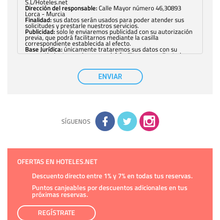
S.L/Hoteles.net
Dirección del responsable:
Calle Mayor número 46,30893
Lorca - Murcia
Finalidad:
sus datos serán usados para poder atender sus
solicitudes y prestarle nuestros servicios.
Publicidad:
solo le enviaremos publicidad con su autorización
previa, que podrá facilitarnos mediante la casilla
correspondiente establecida al efecto.
Base Jurídica:
únicamente trataremos sus datos con su
consentimiento previo, que podrá facilitarnos mediante la
casilla correspondiente establecida al efecto.
Destinatarios:
con carácter general, sólo el personal de
nuestra entidad que esté debidamente autorizado podrá
ENVIAR
tener conocimiento de la información que le pedimos. No se
comunicarán datos a terceros.
Derechos:
tiene derecho a saber qué información tenemos
sobre usted, corregirla y eliminarla, tal y como se explica en
la información adicional disponible en nuestra página web.
Información complementaria:
Puede consultar la información
adicional y detallada sobre cómo tratamos sus datos en la
política de privacidad
SÍGUENOS
OFERTAS EN HOTELES.NET
Descuento directo entre 1% y 7% en todas tus reservas.
Puntos canjeables por descuentos adicionales en tus
próximas reservas.
REGÍSTRATE