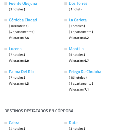
Fuente Obejuna
Dos Torres
( 2 hoteles )
( 1 hotel )
Córdoba Ciudad
La Carlota
( 108 hoteles )
( 7 hoteles )
( 4 apartamentos )
( 1 apartamento )
Valoracion
7.4
Valoracion
8.2
Lucena
Montilla
( 7 hoteles )
( 5 hoteles )
Valoracion
5.9
Valoracion
6.7
Palma Del Río
Priego De Córdoba
( 7 hoteles )
( 10 hoteles )
Valoracion
4.3
( 1 apartamento )
Valoracion
7.1
DESTINOS DESTACADOS EN CÓRDOBA
Cabra
Rute
( 4 hoteles )
( 3 hoteles )