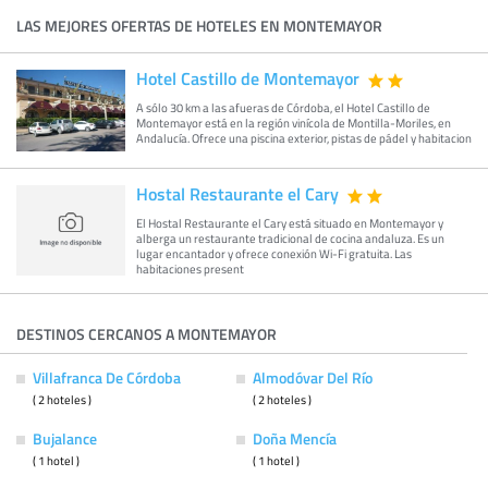
LAS MEJORES OFERTAS DE HOTELES EN MONTEMAYOR
Hotel Castillo de Montemayor
A sólo 30 km a las afueras de Córdoba, el Hotel Castillo de
Montemayor está en la región vinícola de Montilla-Moriles, en
Andalucía. Ofrece una piscina exterior, pistas de pádel y habitacion
Hostal Restaurante el Cary
El Hostal Restaurante el Cary está situado en Montemayor y
alberga un restaurante tradicional de cocina andaluza. Es un
lugar encantador y ofrece conexión Wi-Fi gratuita. Las
habitaciones present
DESTINOS CERCANOS A MONTEMAYOR
Villafranca De Córdoba
Almodóvar Del Río
( 2 hoteles )
( 2 hoteles )
Bujalance
Doña Mencía
( 1 hotel )
( 1 hotel )