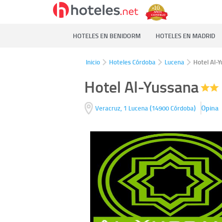
HOTELES EN BENIDORM
HOTELES EN MADRID
Inicio
Hoteles Córdoba
Lucena
Hotel Al-
Hotel Al-Yussana
(
)
Opina
Veracruz, 1
Lucena
14900
Córdoba