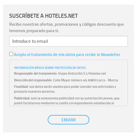
SUSCRÍBETE A HOTELES.NET
Recibe nuestras ofertas, promociones y códigos descuento que
tenemos preparado para ti.
Acepto el tratamiento de mis datos para recibir la Newsletter
INFORMACIÓN BÁSICA SOBRE PROTECCIÓN DE DATOS
Responsable del tratamiento:
Viajes Anticiclón S.L/Hoteles.net
Dirección del responsable:
Calle Mayor número 46,30893 Lorca - Murcia
Finalidad:
sus datos serán usados para poder atender sus solicitudes y
prestarle nuestros servicios.
Publicidad:
solo le enviaremos publicidad con su autorización previa, que
podrá facilitarnos mediante la casilla correspondiente establecida al
efecto.
Base Jurídica:
únicamente trataremos sus datos con su consentimiento
ENVIAR
previo, que podrá facilitarnos mediante la casilla correspondiente
establecida al efecto.
Destinatarios:
con carácter general, sólo el personal de nuestra entidad
que esté debidamente autorizado podrá tener conocimiento de la