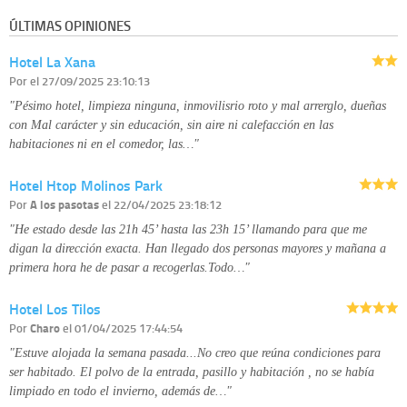
información que le pedimos. No se comunicarán datos a terceros.
ÚLTIMAS OPINIONES
Derechos:
tiene derecho a saber qué información tenemos sobre usted,
corregirla y eliminarla, tal y como se explica en la información adicional
Hotel La Xana
disponible en nuestra página web.
Información complementaria:
Puede consultar la información adicional y
Por
el 27/09/2025 23:10:13
detallada sobre cómo tratamos sus datos en la
política de privacidad
"Pésimo hotel, limpieza ninguna, inmovilisrio roto y mal arrerglo, dueñas
con Mal carácter y sin educación, sin aire ni calefacción en las
habitaciones ni en el comedor, las…"
Hotel Htop Molinos Park
Por
A los pasotas
el 22/04/2025 23:18:12
"He estado desde las 21h 45’ hasta las 23h 15’ llamando para que me
digan la dirección exacta. Han llegado dos personas mayores y mañana a
primera hora he de pasar a recogerlas.Todo…"
Hotel Los Tilos
Por
Charo
el 01/04/2025 17:44:54
"Estuve alojada la semana pasada...No creo que reúna condiciones para
ser habitado. El polvo de la entrada, pasillo y habitación , no se había
limpiado en todo el invierno, además de…"