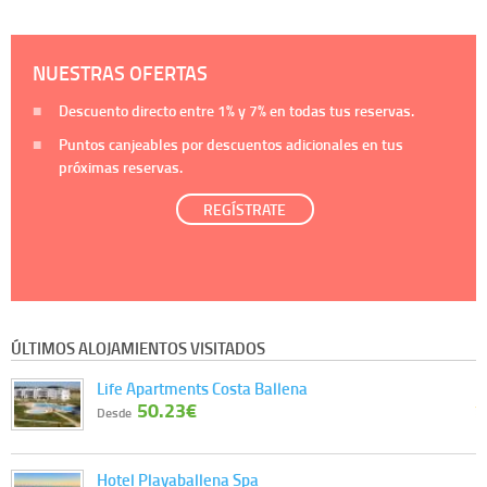
NUESTRAS OFERTAS
Descuento directo entre
1%
y
7%
en todas tus reservas.
Puntos canjeables por descuentos adicionales en tus
próximas reservas.
REGÍSTRATE
ÚLTIMOS ALOJAMIENTOS VISITADOS
Life Apartments Costa Ballena
50.23€
Desde
Hotel Playaballena Spa