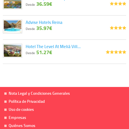
36.59€
Desde
Advise Hotels Reina
35.97€
Desde
Hotel The Level At Meliá Vill…
51.27€
Desde
Nota Legal y Condiciones Generales
Política de Privacidad
Uso de cookies
Empresas
Quiénes Somos