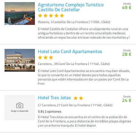
Agroturismo Complejo Turistico
Desde
49 €
Castillo De Castellar
Rosario, 3 Castellar De La Frontera ( 11350 , Cádiz)
El Hotel Castillo de Castellar ofrece un alojamiento rural en una
antigua fortaleza y dentro de un recinto amurallado medieval,
ofreciendo un espectacular enclave rodeado de las montañas y l
Hotel Loto Conil Apartamentos
Desde
28 €
Carretera , 39 Conil De La Frontera ( 11140 , Cádiz)
El Hotel Loto Conil Apartamentos se encuentra muy bien situado,
lo que lo convierte en un Hotel idoneo para todas aquellas
personas que estén interesadas en dar un paseo por Conil De La
Fron
Hotel Tres Jotas
Desde
24 €
C/ Carretera,27 Conil De La Frontera ( 11140 , Cádiz)
5.8
|
2
opiniones
El Hotel Tres Jotas se encuentra en el centro de la población de
Conil de la Frontera, a poca distancia de increíbles playas vírgenes
y en un entorno tranquilo. El hotel dispon