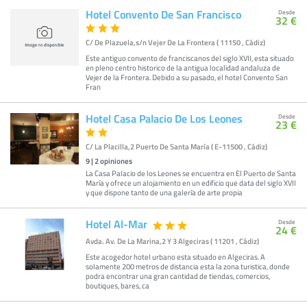
Hotel Convento De San Francisco
Desde
32 €
C/ De Plazuela,s/n Vejer De La Frontera ( 11150 , Cádiz)
Este antiguo convento de franciscanos del siglo XVII, esta situado
en pleno centro historico de la antigua localidad andaluza de
Vejer de la Frontera. Debido a su pasado, el hotel Convento San
Fran
Hotel Casa Palacio De Los Leones
Desde
23 €
C/ La Placilla,2 Puerto De Santa María ( E-11500 , Cádiz)
9
|
2
opiniones
La Casa Palacio de los Leones se encuentra en El Puerto de Santa
María y ofrece un alojamiento en un edificio que data del siglo XVII
y que dispone tanto de una galería de arte propia
Hotel Al-Mar
Desde
24 €
Avda. Av. De La Marina,2 Y 3 Algeciras ( 11201 , Cádiz)
Este acogedor hotel urbano esta situado en Algeciras. A
solamente 200 metros de distancia esta la zona turistica, donde
podra encontrar una gran cantidad de tiendas, comercios,
boutiques, bares, ca