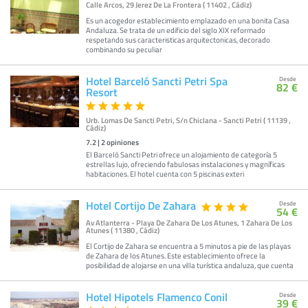
Calle Arcos, 29 Jerez De La Frontera ( 11402 , Cádiz)
Es un acogedor establecimiento emplazado en una bonita Casa
Andaluza. Se trata de un edificio del siglo XIX reformado
respetando sus caracteristicas arquitectonicas, decorado
combinando su peculiar
Hotel Barceló Sancti Petri Spa
Desde
82 €
Resort
Urb. Lomas De Sancti Petri, S/n Chiclana - Sancti Petri ( 11139 ,
Cádiz)
7.2
|
2
opiniones
El Barceló Sancti Petri ofrece un alojamiento de categoría 5
estrellas lujo, ofreciendo fabulosas instalaciones y magníficas
habitaciones. El hotel cuenta con 5 piscinas exteri
Hotel Cortijo De Zahara
Desde
54 €
Av Atlanterra - Playa De Zahara De Los Atunes, 1 Zahara De Los
Atunes ( 11380 , Cádiz)
El Cortijo de Zahara se encuentra a 5 minutos a pie de las playas
de Zahara de los Atunes. Este establecimiento ofrece la
posibilidad de alojarse en una villa turística andaluza, que cuenta
Hotel Hipotels Flamenco Conil
Desde
39 €