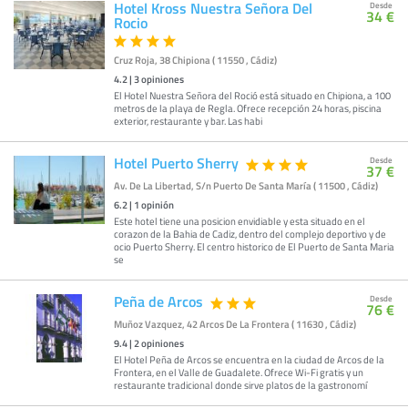
Hotel Kross Nuestra Señora Del
Desde
34 €
Rocio
Cruz Roja, 38 Chipiona ( 11550 , Cádiz)
4.2
|
3
opiniones
El Hotel Nuestra Señora del Roció está situado en Chipiona, a 100
metros de la playa de Regla. Ofrece recepción 24 horas, piscina
exterior, restaurante y bar. Las habi
Hotel Puerto Sherry
Desde
37 €
Av. De La Libertad, S/n Puerto De Santa María ( 11500 , Cádiz)
6.2
|
1
opinión
Este hotel tiene una posicion envidiable y esta situado en el
corazon de la Bahia de Cadiz, dentro del complejo deportivo y de
ocio Puerto Sherry. El centro historico de El Puerto de Santa Maria
se
Peña de Arcos
Desde
76 €
Muñoz Vazquez, 42 Arcos De La Frontera ( 11630 , Cádiz)
9.4
|
2
opiniones
El Hotel Peña de Arcos se encuentra en la ciudad de Arcos de la
Frontera, en el Valle de Guadalete. Ofrece Wi-Fi gratis y un
restaurante tradicional donde sirve platos de la gastronomí