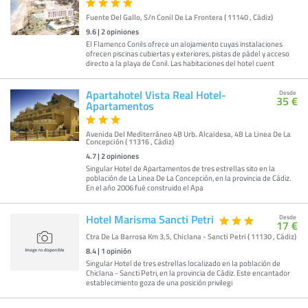
Fuente Del Gallo, S/n Conil De La Frontera ( 11140 , Cádiz)
9.6
|
2
opiniones
El Flamenco Conils ofrece un alojamiento cuyas instalaciones
ofrecen piscinas cubiertas y exteriores, pistas de pádel y acceso
directo a la playa de Conil. Las habitaciones del hotel cuent
Apartahotel Vista Real Hotel-
Desde
35 €
Apartamentos
Avenida Del Mediterráneo 4B Urb. Alcaidesa, 4B La Linea De La
Concepción ( 11316 , Cádiz)
4.7
|
2
opiniones
Singular Hotel de Apartamentos de tres estrellas sito en la
población de La Linea De La Concepción, en la provincia de Cádiz.
En el año 2006 fué construido el Apa
Hotel Marisma Sancti Petri
Desde
17 €
Ctra De La Barrosa Km 3,5, Chiclana - Sancti Petri ( 11130 , Cádiz)
8.4
|
1
opinión
Singular Hotel de tres estrellas localizado en la población de
Chiclana - Sancti Petri, en la provincia de Cádiz. Este encantador
establecimiento goza de una posición privilegi