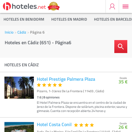
HOTELES EN BENIDORM
HOTELES EN MADRID
HOTELES EN BARCEL
Inicio
Cádiz
Página 6
Hoteles en Cádiz (651) - Página6
HOTELES EN CÁDIZ
Hotel Prestige Palmera Plaza
Desde
35 €
Pizarro, 1-3 Jerez De La Frontera ( 11403 , Cádiz)
7.6
|
8
opiniones
El Hotel Palmera Plaza se encuentra en el centro de la ciudad de
Jerez de la Frontera. Dispone de solárium, piscina exterior, sauna y
gimnasio. Cuenta con recepción abierta 24 horas y
Hotel Costa Conil
Desde
26 €
Avda. De La Marina, S/n Conil De La Frontera ( 11140 , Cádiz)