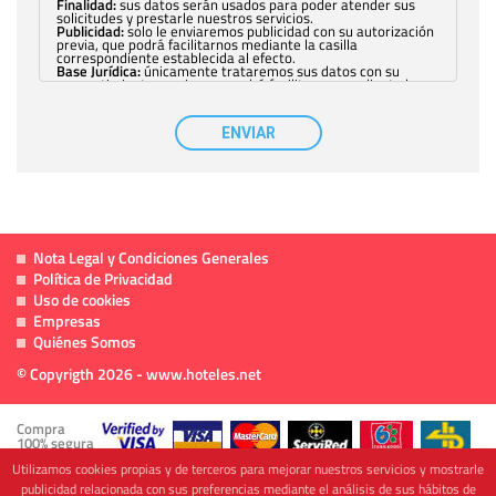
Finalidad:
sus datos serán usados para poder atender sus
solicitudes y prestarle nuestros servicios.
Publicidad:
solo le enviaremos publicidad con su autorización
previa, que podrá facilitarnos mediante la casilla
correspondiente establecida al efecto.
Base Jurídica:
únicamente trataremos sus datos con su
consentimiento previo, que podrá facilitarnos mediante la
casilla correspondiente establecida al efecto.
Destinatarios:
con carácter general, sólo el personal de
nuestra entidad que esté debidamente autorizado podrá
ENVIAR
tener conocimiento de la información que le pedimos. No se
comunicarán datos a terceros.
Derechos:
tiene derecho a saber qué información tenemos
sobre usted, corregirla y eliminarla, tal y como se explica en
la información adicional disponible en nuestra página web.
Información complementaria:
Puede consultar la información
adicional y detallada sobre cómo tratamos sus datos en la
política de privacidad
Nota Legal y Condiciones Generales
Política de Privacidad
Uso de cookies
Empresas
Quiénes Somos
© Copyrigth 2026 - www.hoteles.net
Compra
100% segura
Utilizamos cookies propias y de terceros para mejorar nuestros servicios y mostrarle
publicidad relacionada con sus preferencias mediante el análisis de sus hábitos de