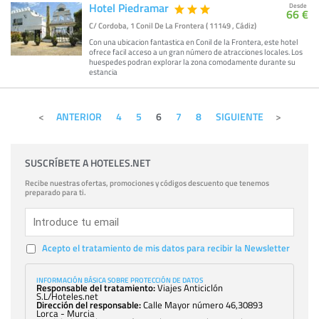
Hotel Piedramar
Desde
66 €
C/ Cordoba, 1 Conil De La Frontera ( 11149 , Cádiz)
Con una ubicacion fantastica en Conil de la Frontera, este hotel
ofrece facil acceso a un gran número de atracciones locales. Los
huespedes podran explorar la zona comodamente durante su
estancia
ANTERIOR
4
5
6
7
8
SIGUIENTE
SUSCRÍBETE A HOTELES.NET
Recibe nuestras ofertas, promociones y códigos descuento que tenemos
preparado para ti.
Acepto el tratamiento de mis datos para recibir la Newsletter
INFORMACIÓN BÁSICA SOBRE PROTECCIÓN DE DATOS
Responsable del tratamiento:
Viajes Anticiclón
S.L/Hoteles.net
Dirección del responsable:
Calle Mayor número 46,30893
Lorca - Murcia