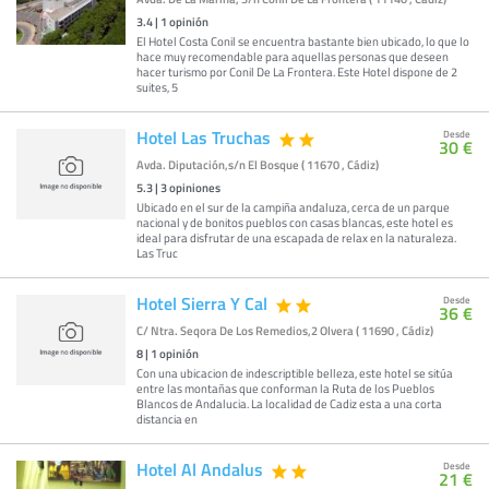
3.4
|
1
opinión
El Hotel Costa Conil se encuentra bastante bien ubicado, lo que lo
hace muy recomendable para aquellas personas que deseen
hacer turismo por Conil De La Frontera. Este Hotel dispone de 2
suites, 5
Hotel Las Truchas
Desde
30 €
Avda. Diputación,s/n El Bosque ( 11670 , Cádiz)
5.3
|
3
opiniones
Ubicado en el sur de la campiña andaluza, cerca de un parque
nacional y de bonitos pueblos con casas blancas, este hotel es
ideal para disfrutar de una escapada de relax en la naturaleza.
Las Truc
Hotel Sierra Y Cal
Desde
36 €
C/ Ntra. Seqora De Los Remedios,2 Olvera ( 11690 , Cádiz)
8
|
1
opinión
Con una ubicacion de indescriptible belleza, este hotel se sitúa
entre las montañas que conforman la Ruta de los Pueblos
Blancos de Andalucia. La localidad de Cadiz esta a una corta
distancia en
Hotel Al Andalus
Desde
21 €