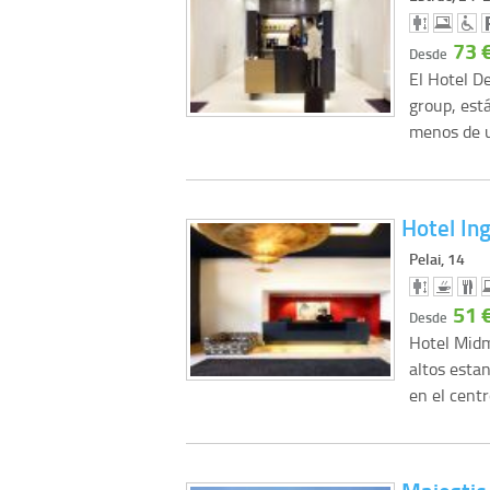
73 
Desde
El Hotel D
group, est
menos de
Hotel Ing
Pelai, 14
51 
Desde
Hotel Midm
altos esta
en el cent