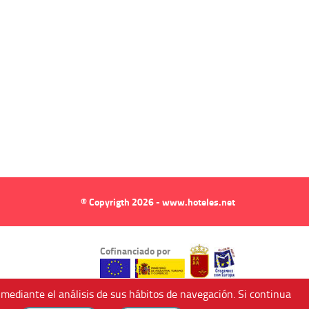
© Copyrigth 2026 - www.hoteles.net
Cofinanciado por
 mediante el análisis de sus hábitos de navegación. Si continua