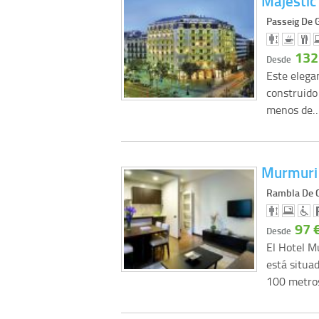
Majestic
Passeig De G
132
Desde
Este elega
construido 
menos de
Murmuri
Rambla De C
97 
Desde
El Hotel M
está situa
100 metr