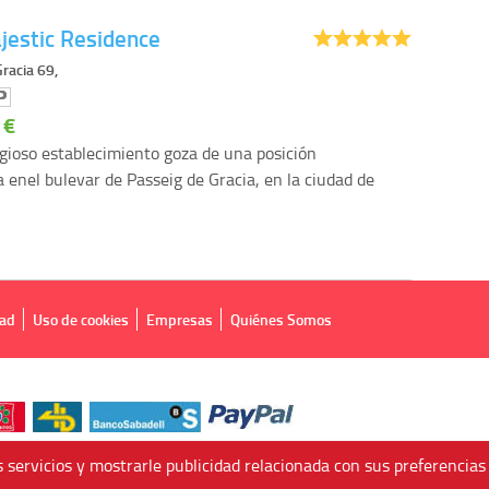
jestic Residence
racia 69,
 €
igioso establecimiento goza de una posición
a enel bulevar de Passeig de Gracia, en la ciudad de
dad
Uso de cookies
Empresas
Quiénes Somos
 servicios y mostrarle publicidad relacionada con sus preferencias