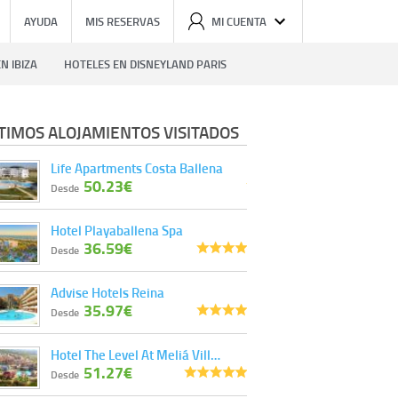
AYUDA
MIS RESERVAS
MI CUENTA
N IBIZA
HOTELES EN DISNEYLAND PARIS
TIMOS ALOJAMIENTOS VISITADOS
Life Apartments Costa Ballena
50.23€
Desde
Hotel Playaballena Spa
36.59€
Desde
Advise Hotels Reina
35.97€
Desde
Hotel The Level At Meliá Vill…
51.27€
Desde