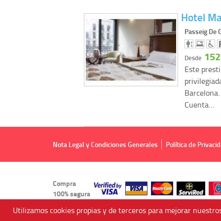
Hotel Ma
Passeig De G
152
Desde
Este prest
privilegiad
Barcelona.
Cuenta…
Nota Legal y Condiciones Generales
Política de Privaci
Compra
100% segura
Utilizamos cookies propias y de terceros para mejorar nuestros