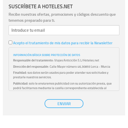
SUSCRÍBETE A HOTELES.NET
Recibe nuestras ofertas, promociones y códigos descuento que
tenemos preparado para ti.
Acepto el tratamiento de mis datos para recibir la Newsletter
INFORMACIÓN BÁSICA SOBRE PROTECCIÓN DE DATOS
Responsable del tratamiento:
Viajes Anticiclón S.L/Hoteles.net
Dirección del responsable:
Calle Mayor número 46,30893 Lorca - Murcia
Finalidad:
sus datos serán usados para poder atender sus solicitudes y
prestarle nuestros servicios.
Publicidad:
solo le enviaremos publicidad con su autorización previa, que
podrá facilitarnos mediante la casilla correspondiente establecida al
efecto.
Base Jurídica:
únicamente trataremos sus datos con su consentimiento
ENVIAR
previo, que podrá facilitarnos mediante la casilla correspondiente
establecida al efecto.
Destinatarios:
con carácter general, sólo el personal de nuestra entidad
que esté debidamente autorizado podrá tener conocimiento de la
información que le pedimos. No se comunicarán datos a terceros.