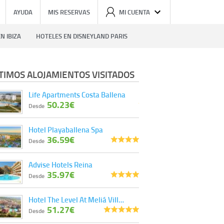
AYUDA
MIS RESERVAS
MI CUENTA
N IBIZA
HOTELES EN DISNEYLAND PARIS
TIMOS ALOJAMIENTOS VISITADOS
Life Apartments Costa Ballena
50.23€
Desde
Hotel Playaballena Spa
36.59€
Desde
Advise Hotels Reina
35.97€
Desde
Hotel The Level At Meliá Vill…
51.27€
Desde