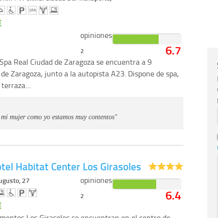
€
opiniones
6.7
2
 Spa Real Ciudad de Zaragoza se encuentra a 9
 de Zaragoza, junto a la autopista A23. Dispone de spa,
 terraza…
to mi mujer como yo estamos muy contentos"
tel Habitat Center Los Girasoles
opiniones
ugusto, 27
6.4
2
€
mentos Los Girasoles se encuentran en el centro de