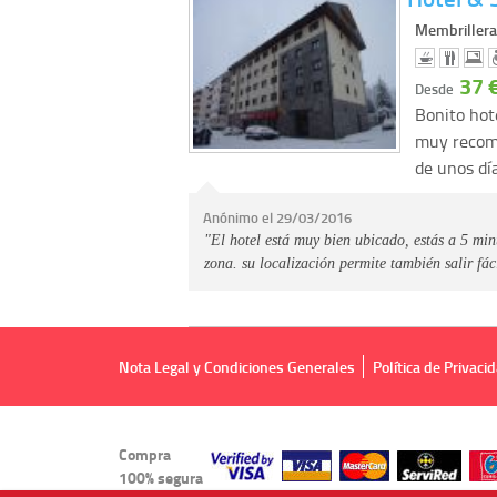
Membrillera
37 
Desde
Bonito hot
muy recome
de unos dí
Anónimo el 29/03/2016
"El hotel está muy bien ubicado, estás a 5 minu
zona. su localización permite también salir f
Nota Legal y Condiciones Generales
Política de Privaci
Compra
100% segura