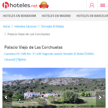
HOTELES EN BENIDORM
HOTELES EN MADRID
HOTELES EN BARCELO
Inicio
Hoteles Cáceres
Torrejón El Rubio
Palacio Viejo de Las Corchuelas
Palacio Viejo de Las Corchuelas
(
Carretera EX-208 Km. 31.400 Segundo caserío
Torrejón El Rubio
10694
)
| Opina
Cáceres