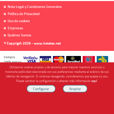
Nota Legal y Condiciones Generales
Política de Privacidad
Uso de cookies
Empresas
Quiénes Somos
© Copyrigth 2026 - www.hoteles.net
Compra
100% segura
Utilizamos cookies propias y de terceros para mejorar nuestros servicios y
mostrarle publicidad relacionada con sus preferencias mediante el análisis de sus
hábitos de navegación. Si continua navegando, consideramos que acepta su uso.
Puede cambiar la configuración u obtener más información
aquí
.
Cofinanciado por
Viajes Anticiclón, S.L. Agencia de Viajes Online - C.I. MU-107-2-25. C/ Mayor nº46 Bajo,
CP: 30893, Almendricos (Murcia, Spain).
RESERVAR HABITACIÓN