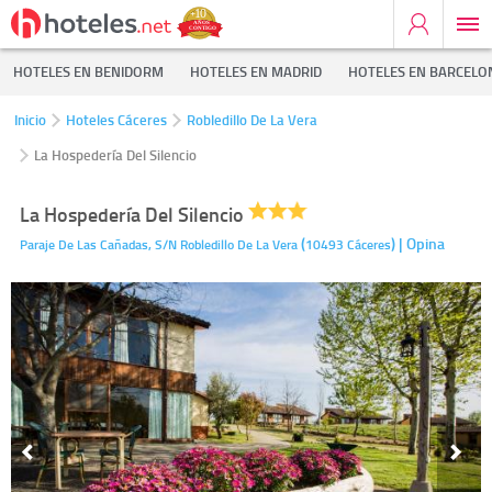
HOTELES EN BENIDORM
HOTELES EN MADRID
HOTELES EN BARCELO
Inicio
Hoteles Cáceres
Robledillo De La Vera
La Hospedería Del Silencio
La Hospedería Del Silencio
(
)
| Opina
Paraje De Las Cañadas, S/N
Robledillo De La Vera
10493
Cáceres