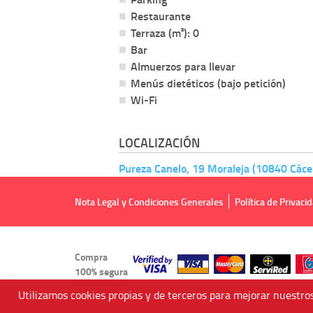
Restaurante
Terraza (m²): 0
Bar
Almuerzos para llevar
Menús dietéticos (bajo petición)
Wi-Fi
LOCALIZACIÓN
Pureza Canelo, 19 Moraleja (10840 Cáce
Nota Legal y Condiciones Generales
Política de Privaci
Compra
100% segura
Utilizamos cookies propias y de terceros para mejorar nuestros