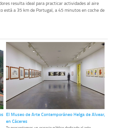
ores resulta ideal para practicar actividades al aire
to está a 35 km de Portugal, a 45 minutos en coche de
os
El Museo de Arte Contemporáneo Helga de Alvear,
en Cáceres
Te presentamos un espacio público dedicado al arte