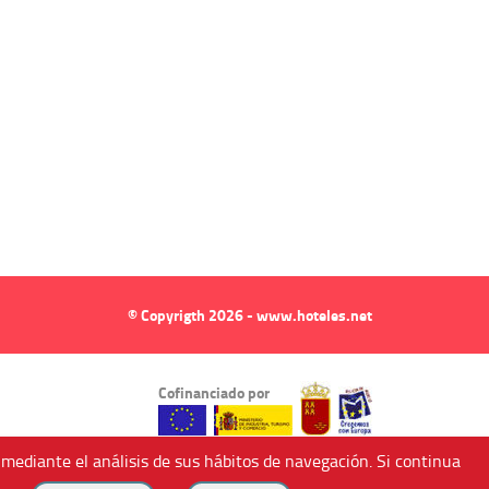
© Copyrigth 2026 - www.hoteles.net
Cofinanciado por
 mediante el análisis de sus hábitos de navegación. Si continua