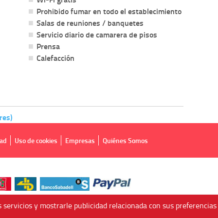
Prohibido fumar en todo el establecimiento
Salas de reuniones / banquetes
Servicio diario de camarera de pisos
Prensa
Calefacción
res)
dad
Uso de cookies
Empresas
Quiénes Somos
 servicios y mostrarle publicidad relacionada con sus preferencias