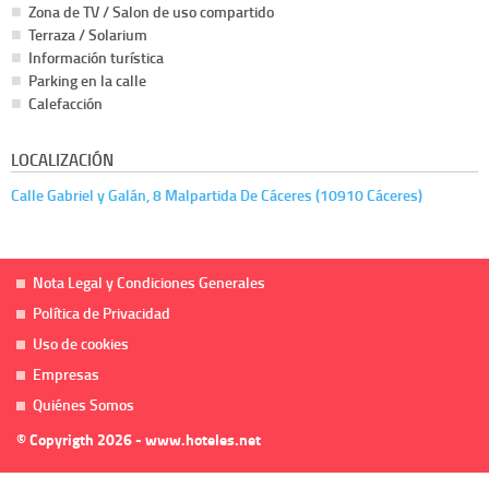
Zona de TV / Salon de uso compartido
Terraza / Solarium
Información turística
Parking en la calle
Calefacción
LOCALIZACIÓN
Calle Gabriel y Galán, 8 Malpartida De Cáceres (10910 Cáceres)
Nota Legal y Condiciones Generales
Política de Privacidad
Uso de cookies
Empresas
Quiénes Somos
© Copyrigth 2026 - www.hoteles.net