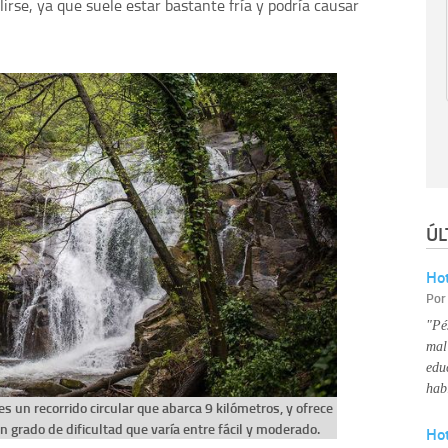
rse, ya que suele estar bastante fría y podría causar
ÚL
Hot
Po
"Pé
mal
edu
hab
s un recorrido circular que abarca 9 kilómetros, y ofrece
 grado de dificultad que varía entre fácil y moderado.
Ho