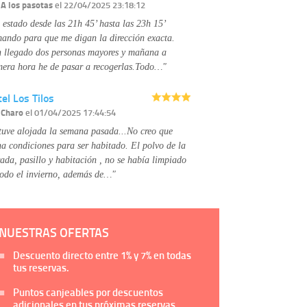
Información complementaria:
Puede consultar
r
A los pasotas
el 22/04/2025 23:18:12
la información adicional y detallada sobre cómo
 estado desde las 21h 45’ hasta las 23h 15’
tratamos sus datos en la
política de privacidad
mando para que me digan la dirección exacta.
 llegado dos personas mayores y mañana a
mera hora he de pasar a recogerlas.Todo…"
el Los Tilos
r
Charo
el 01/04/2025 17:44:54
tuve alojada la semana pasada...No creo que
na condiciones para ser habitado. El polvo de la
rada, pasillo y habitación , no se había limpiado
todo el invierno, además de…"
NUESTRAS OFERTAS
Descuento directo entre
1%
y
7%
en todas
tus reservas.
Puntos canjeables por descuentos
adicionales en tus próximas reservas.