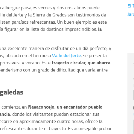
El 
albergue paisajes verdes y ríos cristalinos puede
Jar
le del Jerte y la Sierra de Gredos son testimonios de
xisten paraísos refrescantes. Un buen ejemplo es este
la
 figurar en la lista de destinos imprescindibles:
una excelente manera de disfrutar de un día perfecto, y
Valle del Jerte
das, ubicada en el hermoso
, se presenta
trayecto circular, que abarca
 primavera y verano. Este
 senderismo con un grado de dificultad que varía entre
ogaledas
Navaconcejo, un encantador pueblo
as comienza en
ancia
, donde los visitantes pueden estacionar sus
 recorre en aproximadamente cuatro horas, ofrece la
 refrescantes durante el trayecto. Es aconsejable probar