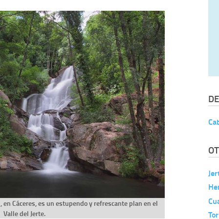
DE
Cab
OT
Jer
He
Cu
, en Cáceres, es un estupendo y refrescante plan en el
To
Valle del Jerte.