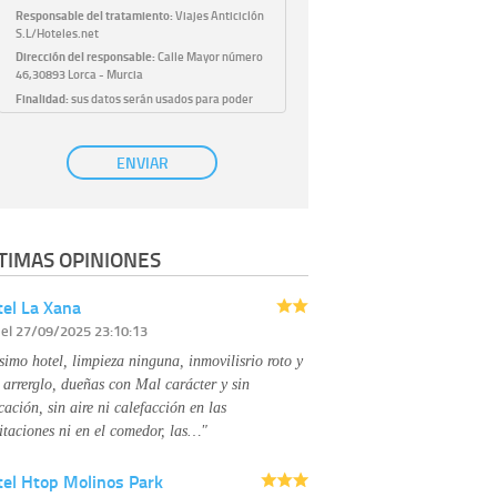
Responsable del tratamiento:
Viajes Anticiclón
S.L/Hoteles.net
Dirección del responsable:
Calle Mayor número
46,30893 Lorca - Murcia
Finalidad:
sus datos serán usados para poder
atender sus solicitudes y prestarle nuestros
servicios.
Publicidad:
solo le enviaremos publicidad con su
ENVIAR
autorización previa, que podrá facilitarnos
mediante la casilla correspondiente
establecida al efecto.
Base Jurídica:
únicamente trataremos sus datos
TIMAS OPINIONES
con su consentimiento previo, que podrá
facilitarnos mediante la casilla correspondiente
establecida al efecto.
el La Xana
Destinatarios:
con carácter general, sólo el
r
el 27/09/2025 23:10:13
personal de nuestra entidad que esté
debidamente autorizado podrá tener
simo hotel, limpieza ninguna, inmovilisrio roto y
conocimiento de la información que le pedimos.
No se comunicarán datos a terceros.
 arrerglo, dueñas con Mal carácter y sin
Derechos:
tiene derecho a saber qué
cación, sin aire ni calefacción en las
información tenemos sobre usted, corregirla y
itaciones ni en el comedor, las…"
eliminarla, tal y como se explica en la
información adicional disponible en nuestra
tel Htop Molinos Park
página web.