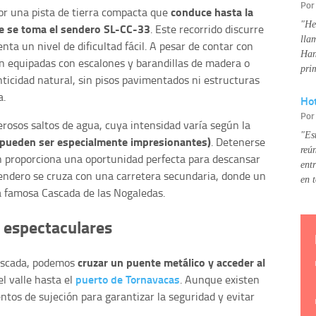
Po
conduce hasta la
 por una pista de tierra compacta que
"He
e se toma el sendero SL-CC-33
. Este recorrido discurre
lla
nta un nivel de dificultad fácil. A pesar de contar con
Han
n equipadas con escalones y barandillas de madera o
pri
ticidad natural, sin pisos pavimentados ni estructuras
a.
Hot
Po
rosos saltos de agua, cuya intensidad varía según la
"Es
, pueden ser especialmente impresionantes)
. Detenerse
reú
én proporciona una oportunidad perfecta para descansar
ent
 sendero se cruza con una carretera secundaria, donde un
en 
la famosa Cascada de las Nogaledas.
s espectaculares
cruzar un puente metálico y acceder al
cascada, podemos
puerto de Tornavacas
l valle hasta el
. Aunque existen
ntos de sujeción para garantizar la seguridad y evitar