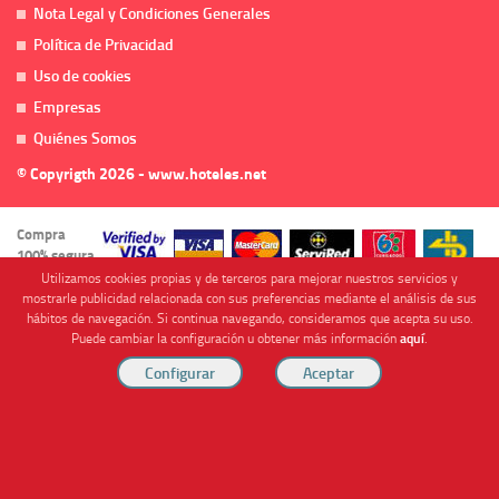
Nota Legal y Condiciones Generales
Política de Privacidad
Uso de cookies
Empresas
Quiénes Somos
© Copyrigth 2026 - www.hoteles.net
Compra
100% segura
Utilizamos cookies propias y de terceros para mejorar nuestros servicios y
mostrarle publicidad relacionada con sus preferencias mediante el análisis de sus
hábitos de navegación. Si continua navegando, consideramos que acepta su uso.
Puede cambiar la configuración u obtener más información
aquí
.
Cofinanciado por
Viajes Anticiclón, S.L. Agencia de Viajes Online - C.I. MU-107-2-25. C/ Mayor nº46 Bajo,
CP: 30893, Almendricos (Murcia, Spain).
RESERVAR HABITACIÓN