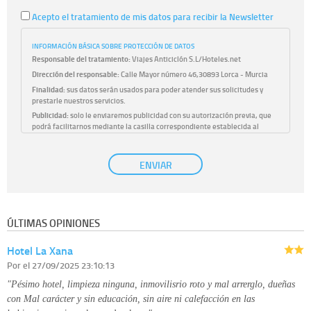
Acepto el tratamiento de mis datos para recibir la Newsletter
INFORMACIÓN BÁSICA SOBRE PROTECCIÓN DE DATOS
Responsable del tratamiento:
Viajes Anticiclón S.L/Hoteles.net
Dirección del responsable:
Calle Mayor número 46,30893 Lorca - Murcia
Finalidad:
sus datos serán usados para poder atender sus solicitudes y
prestarle nuestros servicios.
Publicidad:
solo le enviaremos publicidad con su autorización previa, que
podrá facilitarnos mediante la casilla correspondiente establecida al
efecto.
Base Jurídica:
únicamente trataremos sus datos con su consentimiento
ENVIAR
previo, que podrá facilitarnos mediante la casilla correspondiente
establecida al efecto.
Destinatarios:
con carácter general, sólo el personal de nuestra entidad
que esté debidamente autorizado podrá tener conocimiento de la
información que le pedimos. No se comunicarán datos a terceros.
ÚLTIMAS OPINIONES
Derechos:
tiene derecho a saber qué información tenemos sobre usted,
corregirla y eliminarla, tal y como se explica en la información adicional
Hotel La Xana
disponible en nuestra página web.
Información complementaria:
Puede consultar la información adicional y
Por
el 27/09/2025 23:10:13
detallada sobre cómo tratamos sus datos en la
política de privacidad
"Pésimo hotel, limpieza ninguna, inmovilisrio roto y mal arrerglo, dueñas
con Mal carácter y sin educación, sin aire ni calefacción en las