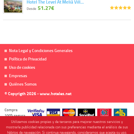
Hotel The Level At Meliá Vill…
51.27€
Desde
Nota Legal y Condiciones Generales
Política de Privacidad
Uso de cookies
Empresas
Quiénes Somos
© Copyrigth 2026 - www.hoteles.net
Compra
100% segura
Utilizamos cookies propias y de terceros para mejorar nuestros servicios y
mostrarle publicidad relacionada con sus preferencias mediante el análisis de sus
hábitos de navegación. Si continua navegando, consideramos que acepta su uso.