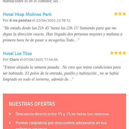
habitaciones ni en el comedor, las…"
Hotel Htop Molinos Park
Por
A los pasotas
el 22/04/2025 23:18:12
"He estado desde las 21h 45’ hasta las 23h 15’ llamando para que me
digan la dirección exacta. Han llegado dos personas mayores y mañana a
primera hora he de pasar a recogerlas.Todo…"
Hotel Los Tilos
Por
Charo
el 01/04/2025 17:44:54
"Estuve alojada la semana pasada...No creo que reúna condiciones para
ser habitado. El polvo de la entrada, pasillo y habitación , no se había
limpiado en todo el invierno, además de…"
NUESTRAS OFERTAS
Descuento directo entre
1%
y
7%
en todas tus reservas.
Puntos canjeables por descuentos adicionales en tus
próximas reservas.