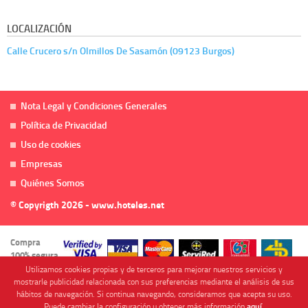
LOCALIZACIÓN
Calle Crucero s/n Olmillos De Sasamón (09123 Burgos)
Nota Legal y Condiciones Generales
Política de Privacidad
Uso de cookies
Empresas
Quiénes Somos
© Copyrigth 2026 - www.hoteles.net
Compra
100% segura
Utilizamos cookies propias y de terceros para mejorar nuestros servicios y
mostrarle publicidad relacionada con sus preferencias mediante el análisis de sus
hábitos de navegación. Si continua navegando, consideramos que acepta su uso.
Puede cambiar la configuración u obtener más información
aquí
.