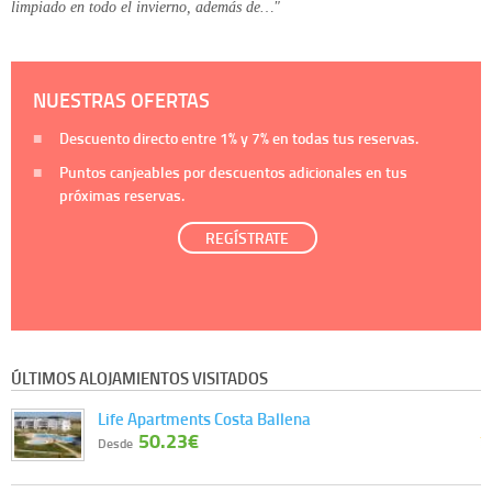
limpiado en todo el invierno, además de…"
NUESTRAS OFERTAS
Descuento directo entre
1%
y
7%
en todas tus reservas.
Puntos canjeables por descuentos adicionales en tus
próximas reservas.
REGÍSTRATE
ÚLTIMOS ALOJAMIENTOS VISITADOS
Life Apartments Costa Ballena
50.23€
Desde