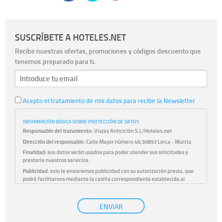
SUSCRÍBETE A HOTELES.NET
Recibe nuestras ofertas, promociones y códigos descuento que
tenemos preparado para ti.
Acepto el tratamiento de mis datos para recibir la Newsletter
INFORMACIÓN BÁSICA SOBRE PROTECCIÓN DE DATOS
Responsable del tratamiento:
Viajes Anticiclón S.L/Hoteles.net
Dirección del responsable:
Calle Mayor número 46,30893 Lorca - Murcia
Finalidad:
sus datos serán usados para poder atender sus solicitudes y
prestarle nuestros servicios.
Publicidad:
solo le enviaremos publicidad con su autorización previa, que
podrá facilitarnos mediante la casilla correspondiente establecida al
efecto.
Base Jurídica:
únicamente trataremos sus datos con su consentimiento
ENVIAR
previo, que podrá facilitarnos mediante la casilla correspondiente
establecida al efecto.