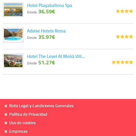
Hotel Playaballena Spa
36.59€
Desde
Advise Hotels Reina
35.97€
Desde
Hotel The Level At Meliá Vill…
51.27€
Desde
Nota Legal y Condiciones Generales
Política de Privacidad
Uso de cookies
Empresas