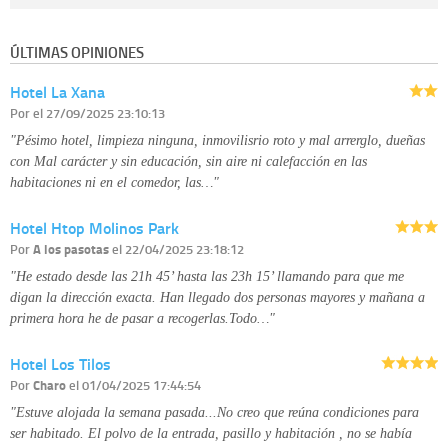
Destinatarios:
con carácter general, sólo el personal de nuestra entidad
que esté debidamente autorizado podrá tener conocimiento de la
información que le pedimos. No se comunicarán datos a terceros.
ÚLTIMAS OPINIONES
Derechos:
tiene derecho a saber qué información tenemos sobre usted,
corregirla y eliminarla, tal y como se explica en la información adicional
Hotel La Xana
disponible en nuestra página web.
Información complementaria:
Puede consultar la información adicional y
Por
el 27/09/2025 23:10:13
detallada sobre cómo tratamos sus datos en la
política de privacidad
"Pésimo hotel, limpieza ninguna, inmovilisrio roto y mal arrerglo, dueñas
con Mal carácter y sin educación, sin aire ni calefacción en las
habitaciones ni en el comedor, las…"
Hotel Htop Molinos Park
Por
A los pasotas
el 22/04/2025 23:18:12
"He estado desde las 21h 45’ hasta las 23h 15’ llamando para que me
digan la dirección exacta. Han llegado dos personas mayores y mañana a
primera hora he de pasar a recogerlas.Todo…"
Hotel Los Tilos
Por
Charo
el 01/04/2025 17:44:54
"Estuve alojada la semana pasada...No creo que reúna condiciones para
ser habitado. El polvo de la entrada, pasillo y habitación , no se había