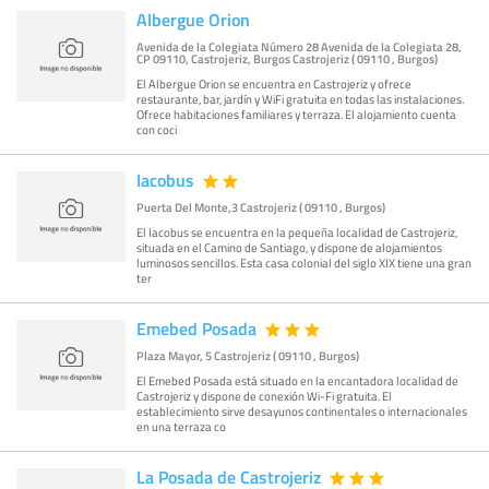
Albergue Orion
Avenida de la Colegiata Número 28 Avenida de la Colegiata 28,
CP 09110, Castrojeriz, Burgos Castrojeriz ( 09110 , Burgos)
El Albergue Orion se encuentra en Castrojeriz y ofrece
restaurante, bar, jardín y WiFi gratuita en todas las instalaciones.
Ofrece habitaciones familiares y terraza. El alojamiento cuenta
con coci
Iacobus
Puerta Del Monte,3 Castrojeriz ( 09110 , Burgos)
El Iacobus se encuentra en la pequeña localidad de Castrojeriz,
situada en el Camino de Santiago, y dispone de alojamientos
luminosos sencillos. Esta casa colonial del siglo XIX tiene una gran
ter
Emebed Posada
Plaza Mayor, 5 Castrojeriz ( 09110 , Burgos)
El Emebed Posada está situado en la encantadora localidad de
Castrojeriz y dispone de conexión Wi-Fi gratuita. El
establecimiento sirve desayunos continentales o internacionales
en una terraza co
La Posada de Castrojeriz