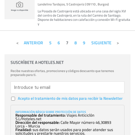
Landelino Tardajos, 5 Castrojeriz ( 09110 , Burgos)
La Posada de Castrojeriz está ubicada en una casa del siglo XVI
del centro de Castrojeriz, en la ruta del Camino de Santiago.
Dispone de habitaciones con calefacción y conexión Wi-Fi gratuita
y
ANTERIOR
5
6
7
8
9
SIGUIENTE
SUSCRÍBETE A HOTELES.NET
Recibe nuestras ofertas, promociones y códigos descuento que tenemos
preparado para ti.
Acepto el tratamiento de mis datos para recibir la Newsletter
INFORMACIÓN BÁSICA SOBRE PROTECCIÓN DE DATOS
Responsable del tratamiento:
Viajes Anticiclón
S.L/Hoteles.net
Dirección del responsable:
Calle Mayor número 46,30893
Lorca - Murcia
Finalidad:
sus datos serán usados para poder atender sus
solicitudes y prestarle nuestros servicios.