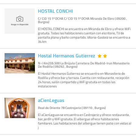
HOSTAL CONCHI
C/ CID 15 1º DCHA C/ CID 15 1º DCHA Miranda De Ebro ( 09200 ,
Burgos)
El HOSTAL CONCHI se encuentra en Miranda de Ebro y ofrece WiFi
gratuita. Todas las habitaciones cuentan con escritorio, TV de
pantalla plana y baño compartido. Vitoria-Gasteiz se encuentra a
34 km
Hostal Hermanos Gutierrez
N-I Km259.500 La Brújula Carretera De Madrid-Irun Monasterio
De Rodilla ( 09292 , Burgos)
El Hostal Hermanos Gutierrez se encuentra en Monasterio de
Rodilla y ofrece bar y terraza. Cuenta con restaurante, recepción
24 horas, salón compartido y WiFi gratuita en todas las
instalaciones
aCienLeguas
Real de Oriente 78 Castrojeriz ( 09110 , Burgos)
El aCienLeguas se encuentra en Castrojeriz y ofrece restaurante,
bar, jardín y WiFi gratuita. El albergue ofrece habitaciones
familiares. Las habitaciones del albergue tienen patio con vistas al
j