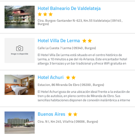
Hotel Balneario De Valdelateja
Ctra. Burgos-Santander N-623, Km.55 Valdelateja ( 09145 ,
Burgos)
Hotel Villa De Lerma
Calle La Cuesta 7 Lerma ( 09340 , Burgos)
El Hotel Villa De Lerma está situado en el centro histórico de
Lerma, a 10 minutos a pie del río Arlanza. Este encantador hotel
alberga 3 terrazas y un bar tradicional y ofrece WiFi gratuita en
Hotel Achuri
Estacion, 86 Miranda De Ebro ( 09200 , Burgos)
El Hotel Achuri goza de una ubicación ideal frente a la estación de
tren y de autobús, en pleno centro de Miranda de Ebro. Sus
sencillas habitaciones disponen de conexión inalámbrica a interne
Buenos Aires
Ctra. N I, Km 245, Vilafria ( 09006 , Burgos)