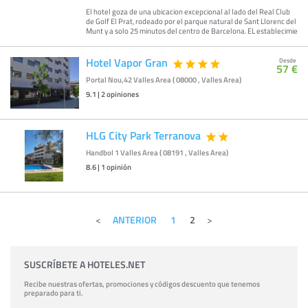
El hotel goza de una ubicacion excepcional al lado del Real Club
de Golf El Prat, rodeado por el parque natural de Sant Llorenc del
Munt y a solo 25 minutos del centro de Barcelona. EL establecimie
Hotel Vapor Gran
Desde
57 €
Portal Nou,42 Valles Area ( 08000 , Valles Area)
9.1
|
2
opiniones
HLG City Park Terranova
Handbol 1 Valles Area ( 08191 , Valles Area)
8.6
|
1
opinión
ANTERIOR
1
2
SUSCRÍBETE A HOTELES.NET
Recibe nuestras ofertas, promociones y códigos descuento que tenemos
preparado para ti.