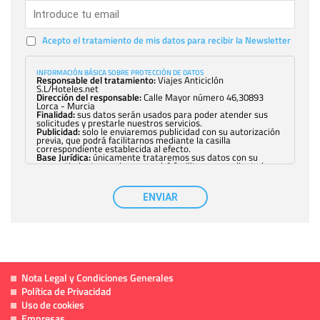
Acepto el tratamiento de mis datos para recibir la Newsletter
INFORMACIÓN BÁSICA SOBRE PROTECCIÓN DE DATOS
Responsable del tratamiento:
Viajes Anticiclón
S.L/Hoteles.net
Dirección del responsable:
Calle Mayor número 46,30893
Lorca - Murcia
Finalidad:
sus datos serán usados para poder atender sus
solicitudes y prestarle nuestros servicios.
Publicidad:
solo le enviaremos publicidad con su autorización
previa, que podrá facilitarnos mediante la casilla
correspondiente establecida al efecto.
Base Jurídica:
únicamente trataremos sus datos con su
consentimiento previo, que podrá facilitarnos mediante la
casilla correspondiente establecida al efecto.
Destinatarios:
con carácter general, sólo el personal de
nuestra entidad que esté debidamente autorizado podrá
ENVIAR
tener conocimiento de la información que le pedimos. No se
comunicarán datos a terceros.
Derechos:
tiene derecho a saber qué información tenemos
sobre usted, corregirla y eliminarla, tal y como se explica en
la información adicional disponible en nuestra página web.
Información complementaria:
Puede consultar la información
adicional y detallada sobre cómo tratamos sus datos en la
política de privacidad
Nota Legal y Condiciones Generales
Política de Privacidad
Uso de cookies
Empresas