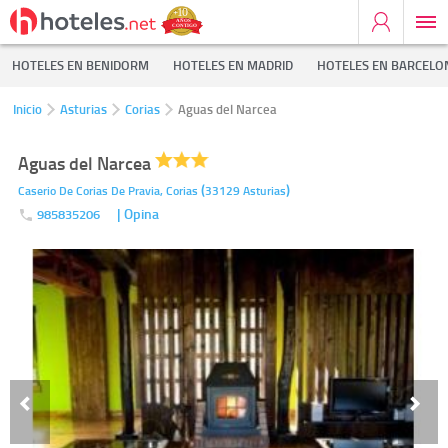
HOTELES EN BENIDORM
HOTELES EN MADRID
HOTELES EN BARCELO
Inicio
Asturias
Corias
Aguas del Narcea
Aguas del Narcea
(
)
Caserio De Corias De Pravia,
Corias
33129
Asturias
| Opina
985835206