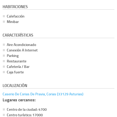
HABITACIONES
Calefacción
Minibar
CARACTERÍSTICAS
Aire Acondicionado
Conexión A Internet
Parking
Restaurante
Cafetería / Bar
Caja fuerte
LOCALIZACIÓN
Caserio De Corias De Pravia, Corias (33129 Asturias)
Lugares cercanos:
Centro de la ciudad: 4700
Centro turístico: 17000