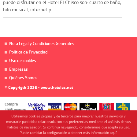
puede disfrutar en el Hotel El Chisco son: cuarto de baño,
hilo musical, internet p...
Nota Legal y Condiciones Generales
Política de Privacidad
Uso de cookies
Empresas
Quiénes Somos
© Copyrigth 2026 - www.hoteles.net
Compra
100% segura
Utilizamos cookies propias y de terceros para mejorar nuestros servicios y
mostrarle publicidad relacionada con sus preferencias mediante el análisis de sus
hábitos de navegación. Si continua navegando, consideramos que acepta su uso.
Puede cambiar la configuración u obtener más información
aquí
.