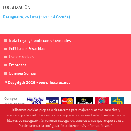
LOCALIZACIÓN
Besugueira, 24 Laxe (15117 A Coruña)
Nota Legal y Condiciones Generales
Política de Privacidad
Uso de cookies
Empresas
Quiénes Somos
© Copyrigth 2026 - www.hoteles.net
Compra
100% segura
Utilizamos cookies propias y de terceros para mejorar nuestros servicios y
mostrarle publicidad relacionada con sus preferencias mediante el análisis de sus
hábitos de navegación. Si continua navegando, consideramos que acepta su uso.
Puede cambiar la configuración u obtener más información
aquí
.