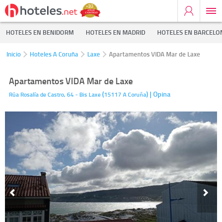
HOTELES EN BENIDORM
HOTELES EN MADRID
HOTELES EN BARCELO
Inicio
Hoteles A Coruña
Laxe
Apartamentos VIDA Mar de Laxe
Apartamentos VIDA Mar de Laxe
(
)
| Opina
Rúa Rosalía de Castro, 64 - Bis
Laxe
15117
A Coruña