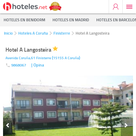
HOTELES EN BENIDORM
HOTELES EN MADRID
HOTELES EN BARCELO
Inicio
Hoteles A Coruña
Finisterre
Hotel A Langosteira
Hotel A Langosteira
(
)
Avenida Coruña,61
Finisterre
15155
A Coruña
| Opina
9868067