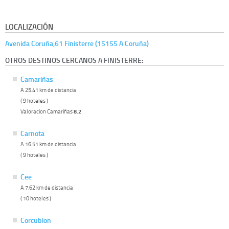
LOCALIZACIÓN
Avenida Coruña,61 Finisterre (15155 A Coruña)
OTROS DESTINOS CERCANOS A FINISTERRE:
Camariñas
A 25.41 km de distancia
( 9 hoteles )
Valoracion Camariñas
8.2
Carnota
A 16.51 km de distancia
( 9 hoteles )
Cee
A 7.62 km de distancia
( 10 hoteles )
Corcubion