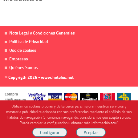
Nota Legal y Condiciones Generales
Política de Privacidad
Uso de cookies
Empresas
Quiénes Somos
© Copyrigth 2026 - www.hoteles.net
Compra
100% segura
Utilizamos cookies propias y de terceros para mejorar nuestros servicios y
mostrarle publicidad relacionada con sus preferencias mediante el análisis de sus
hábitos de navegación. Si continua navegando, consideramos que acepta su uso.
Puede cambiar la configuración u obtener más información
aquí
.
Cofinanciado por