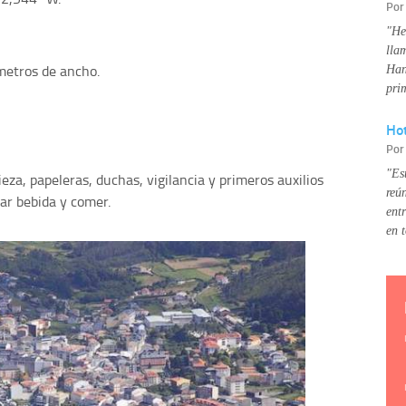
Po
"He
lla
metros de ancho.
Han
pri
Hot
Po
"Es
ieza, papeleras, duchas, vigilancia y primeros auxilios
reú
ar bebida y comer.
ent
en 