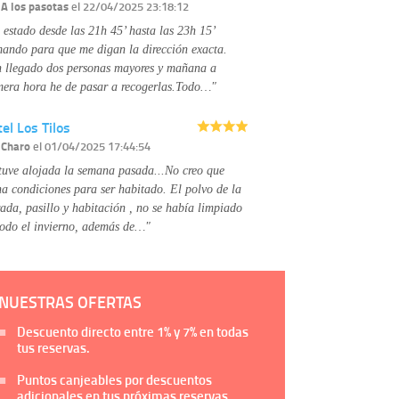
Información complementaria:
Puede consultar
r
A los pasotas
el 22/04/2025 23:18:12
la información adicional y detallada sobre cómo
 estado desde las 21h 45’ hasta las 23h 15’
tratamos sus datos en la
política de privacidad
mando para que me digan la dirección exacta.
 llegado dos personas mayores y mañana a
mera hora he de pasar a recogerlas.Todo…"
el Los Tilos
r
Charo
el 01/04/2025 17:44:54
tuve alojada la semana pasada...No creo que
na condiciones para ser habitado. El polvo de la
rada, pasillo y habitación , no se había limpiado
todo el invierno, además de…"
NUESTRAS OFERTAS
Descuento directo entre
1%
y
7%
en todas
tus reservas.
Puntos canjeables por descuentos
adicionales en tus próximas reservas.