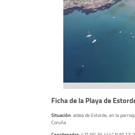
Ficha de la Playa de Estord
Situación
: aldea de Estorde, en la parro
Coruña.
Coordenadas
: 42º 56' 35,444" N 9º 13' 