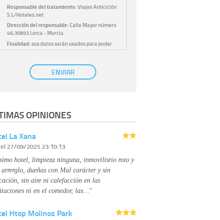
Responsable del tratamiento:
Viajes Anticiclón
S.L/Hoteles.net
Dirección del responsable:
Calle Mayor número
46,30893 Lorca - Murcia
Finalidad:
sus datos serán usados para poder
atender sus solicitudes y prestarle nuestros
servicios.
Publicidad:
solo le enviaremos publicidad con su
ENVIAR
autorización previa, que podrá facilitarnos
mediante la casilla correspondiente
establecida al efecto.
Base Jurídica:
únicamente trataremos sus datos
TIMAS OPINIONES
con su consentimiento previo, que podrá
facilitarnos mediante la casilla correspondiente
establecida al efecto.
el La Xana
Destinatarios:
con carácter general, sólo el
r
el 27/09/2025 23:10:13
personal de nuestra entidad que esté
debidamente autorizado podrá tener
simo hotel, limpieza ninguna, inmovilisrio roto y
conocimiento de la información que le pedimos.
No se comunicarán datos a terceros.
 arrerglo, dueñas con Mal carácter y sin
Derechos:
tiene derecho a saber qué
cación, sin aire ni calefacción en las
información tenemos sobre usted, corregirla y
itaciones ni en el comedor, las…"
eliminarla, tal y como se explica en la
información adicional disponible en nuestra
tel Htop Molinos Park
página web.