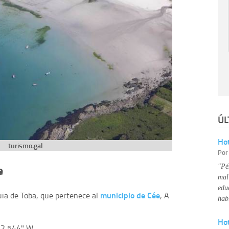
ÚL
Hot
turismo.gal
Po
e
"Pé
mal
edu
municipio de Cée
quia de Toba, que pertenece al
, A
hab
Ho
12,544" W.